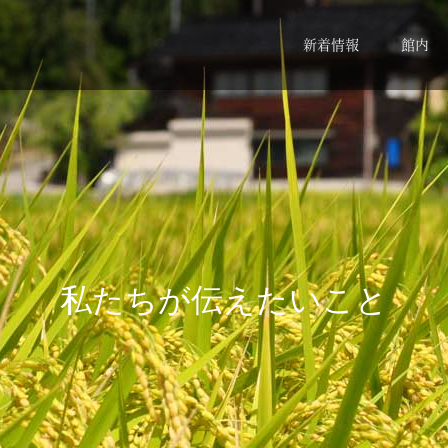
新着情報
館内
私
た
ち
が
伝
え
た
い
こ
と