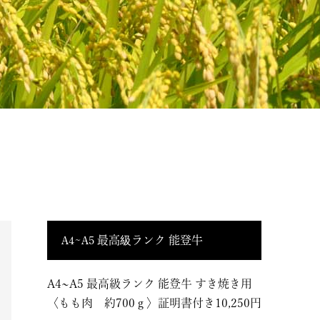
A4~A5 最高級ランク 能登牛
A4~A5 最高級ランク 能登牛 すき焼き用
〈もも肉 約700ｇ〉証明書付き10,250円