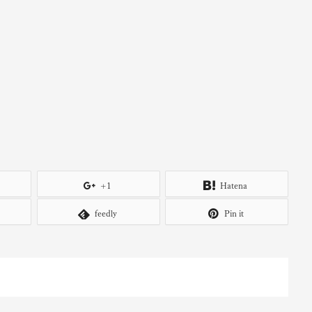
+1
Hatena
feedly
Pin it