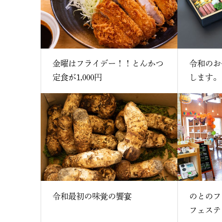
金曜はフライデー！！とんかつ
令和のお
定食が1,000円
します。
令和最初の味覚の饗宴
のとのフ
フェスティ