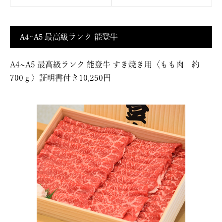
A4~A5 最高級ランク 能登牛
A4~A5 最高級ランク 能登牛 すき焼き用〈もも肉 約
700ｇ〉証明書付き10,250円