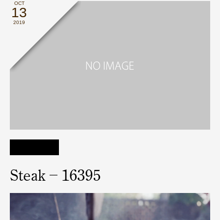
OCT
13
2019
Steak – 16395
動
画
プ
レ