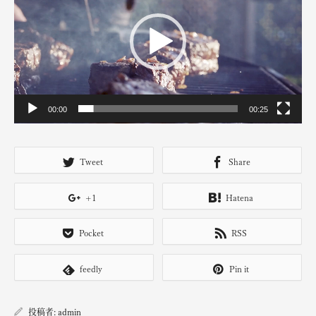
ー
ヤ
ー
00:00
00:25
Tweet
Share
+1
Hatena
Pocket
RSS
feedly
Pin it
投稿者:
admin