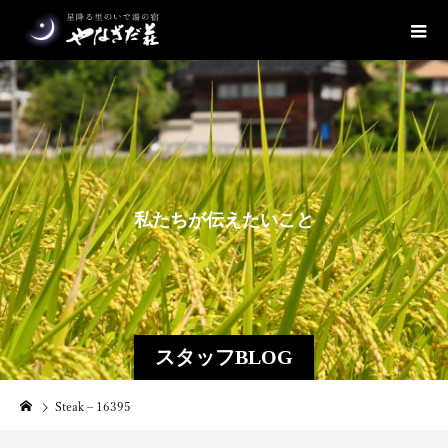
私
た
ち
が
伝
え
た
い
こ
と
スタッフBLOG
Steak – 16395