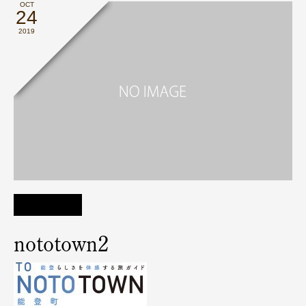
OCT
24
2019
nototown2