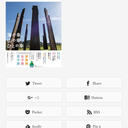
Tweet
Share
+1
Hatena
Pocket
RSS
feedly
Pin it