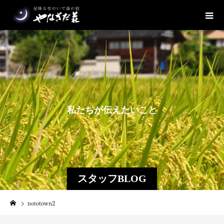
私
た
ち
が
伝
え
た
い
こ
と
スタッフBLOG
nototown2