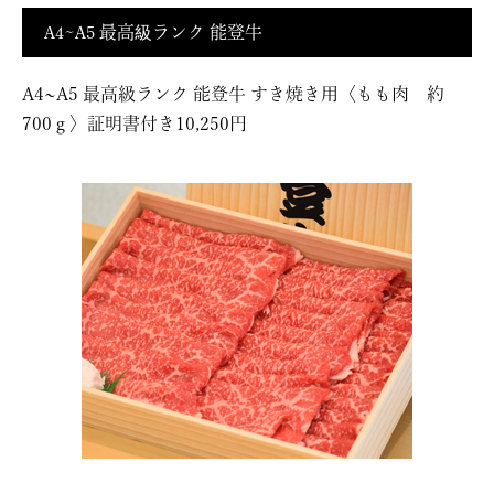
A4~A5 最高級ランク 能登牛
A4~A5 最高級ランク 能登牛 すき焼き用〈もも肉 約
700ｇ〉証明書付き10,250円