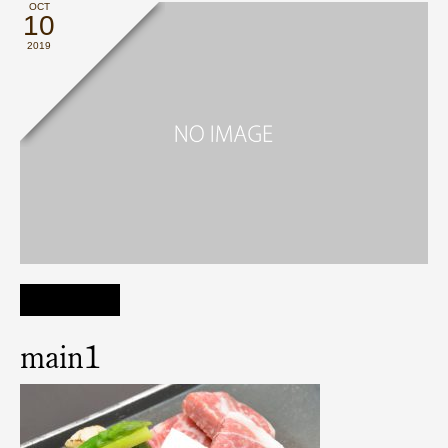
OCT
10
2019
main1