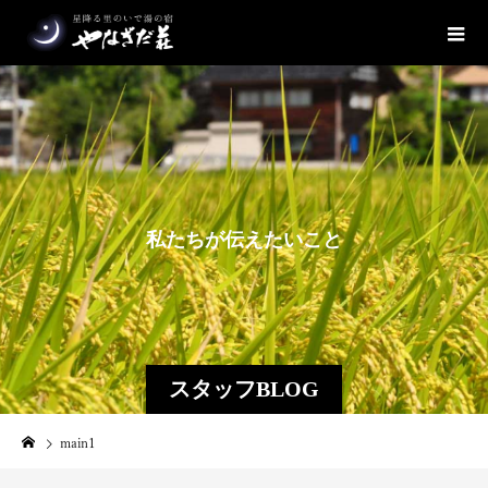
私
た
ち
が
伝
え
た
い
こ
と
スタッフBLOG
main1