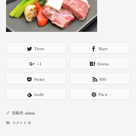
Tweet
Share
+1
Hatena
Pocket
RSS
feedly
Pin it
投稿者:
admin
コメント:
0