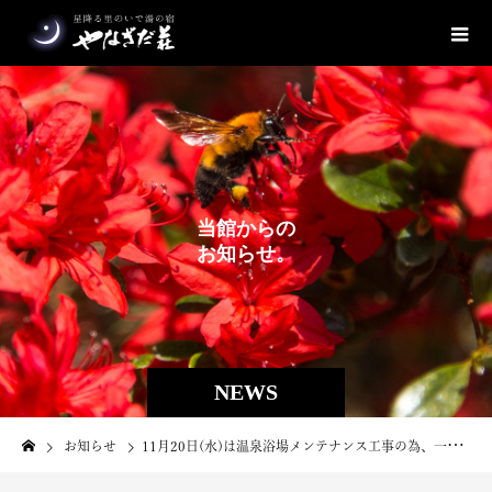
当
館
か
ら
の
お
知
ら
せ
。
NEWS
お知らせ
11月20日(水)は温泉浴場メンテナンス工事の為、一般外来入浴を休館とさせていただきます。