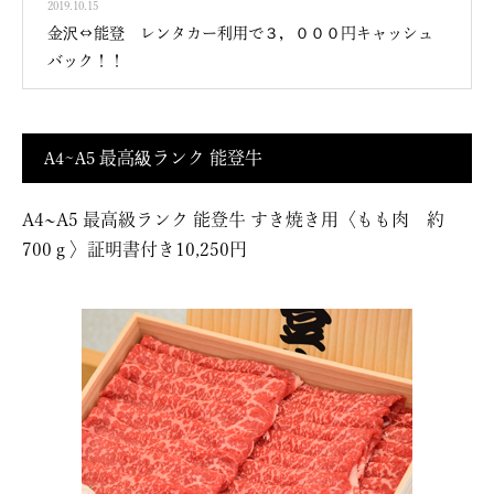
2019.10.15
金沢⇔能登 レンタカー利用で３，０００円キャッシュ
バック！！
A4~A5 最高級ランク 能登牛
A4~A5 最高級ランク 能登牛 すき焼き用〈もも肉 約
700ｇ〉証明書付き10,250円