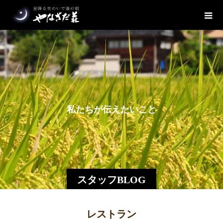
私
た
ち
が
伝
え
た
い
こ
と
スタッフBLOG
レストラン