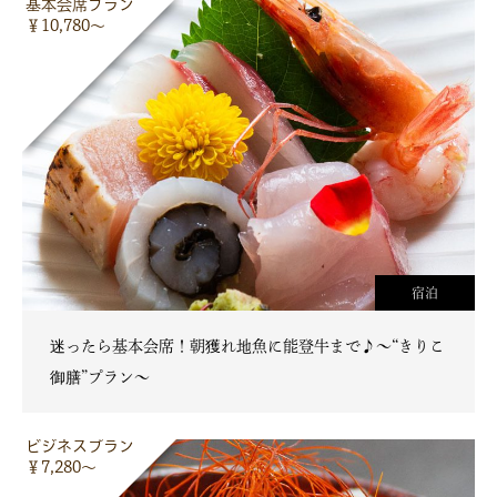
基本会席プラン
￥10,780～
宿泊
迷ったら基本会席！朝獲れ地魚に能登牛まで♪～“きりこ
御膳”プラン～
ビジネスプラン
￥7,280～