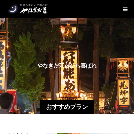
や
な
ぎ
だ
荘
だ
か
ら
喜
ば
れ
る
おすすめプラン