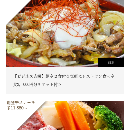
宿泊
【ビジネス応援】朝夕２食付☆気軽にレストラン食＜夕
食2，000円分チケット付＞
能登牛ステーキ
￥11,880～