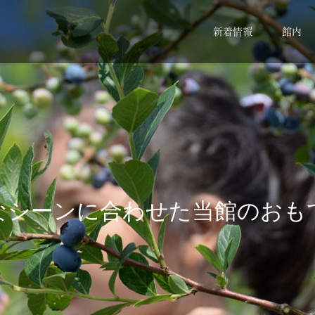
新着情報
館内
な
シ
ー
ン
に
合
わ
せ
た
当
館
の
お
も