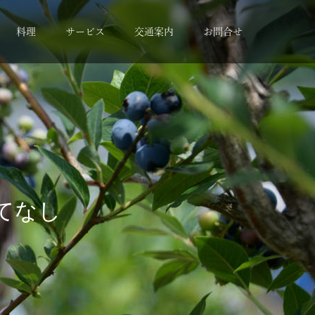
料理
サービス
交通案内
お問合せ
て
な
し