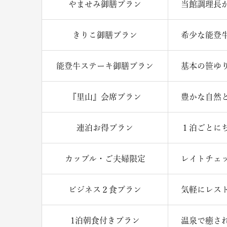
やませみ御膳プラン
当館調理長
きりこ御膳プラン
希少な能登
能登牛ステーキ御膳プラン
基本の笹ゆ
『里山』会席プラン
豊かな自然
連泊お得プラン
１泊ごとに
カップル・ご夫婦限定
レイトチェ
ビジネス２食プラン
気軽にレスト
1泊朝食付きプラン
温泉で癒さ