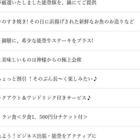
が厳選いたしました能登豚を、鍋にてご提供
牛のすき焼き! その日に浜揚げされた新鮮なお魚のお造りなど
り御膳に、希少な能登牛ステーキをプラス!
と美味しいものは神様からの極上会席
ちょっと割引 ！そのぶん長～く楽しみたい♪
ックアウト＆ワンドリンク付きサービス♪
ラン食＜夕食1，500円分チケット付＞
れよう！ビジネス出張・能登をアクティブに