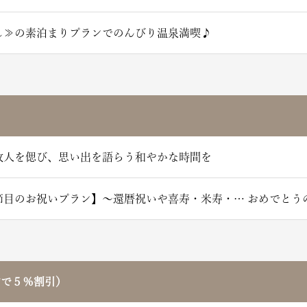
し≫の素泊まりプランでのんびり温泉満喫♪
故人を偲び、思い出を語らう和やかな時間を
節目のお祝いプラン】～還暦祝いや喜寿・米寿・… おめでとう
約で５％割引）